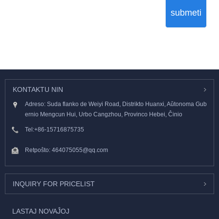
submeti
KONTAKTU NIN
Adreso: Suda flanko de Weiyi Road, Distrikto Huanxi, Aŭtonoma Gub
ernio Mengcun Hui, Urbo Cangzhou, Provinco Hebei, Ĉinio
Tel:
+86-15716875735
Retpoŝto:
464075055@qq.com
INQUIRY FOR PRICELIST
LASTAJ NOVAĴOJ