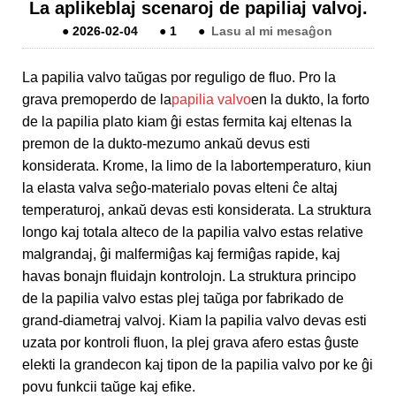
La aplikeblaj scenaroj de papiliaj valvoj.
●
2026-02-04
●
1
●
Lasu al mi mesaĝon
La papilia valvo taŭgas por reguligo de fluo. Pro la
grava premoperdo de la
papilia valvo
en la dukto, la forto
de la papilia plato kiam ĝi estas fermita kaj eltenas la
premon de la dukto-mezumo ankaŭ devus esti
konsiderata. Krome, la limo de la labortemperaturo, kiun
la elasta valva seĝo-materialo povas elteni ĉe altaj
temperaturoj, ankaŭ devas esti konsiderata. La struktura
longo kaj totala alteco de la papilia valvo estas relative
malgrandaj, ĝi malfermiĝas kaj fermiĝas rapide, kaj
havas bonajn fluidajn kontrolojn. La struktura principo
de la papilia valvo estas plej taŭga por fabrikado de
grand-diametraj valvoj. Kiam la papilia valvo devas esti
uzata por kontroli fluon, la plej grava afero estas ĝuste
elekti la grandecon kaj tipon de la papilia valvo por ke ĝi
povu funkcii taŭge kaj efike.