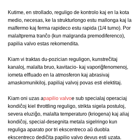
Kutime, en strollado, reguligo de kontrolo kaj en la kota
medio, necesas, ke la strukturlongo estu mallonga kaj la
malfermo kaj ferma rapideco estu rapida (1/4 turno). Por
malaltprema tranĉo (kun malgranda premodiferenco),
papilia valvo estas rekomendita.
Kiam vi traktas du-pozician reguligon, kunstreĉitaj
kanaloj, malalta bruo, kavitacio- kaj vaporiĝfenomenoj,
iometa elfluado en la atmosferon kaj abrasivaj
amaskomunikiloj, papiliaj valvoj povas esti elektitaj.
Kiam oni uzas a
papilio valvo
e sub specialaj operaciaj
kondiĉoj kiel throttling reguligo, strikta sigela postuloj,
severa eluziĝo, malalta temperaturo (kriogena) kaj aliaj
kondiĉoj, special-desegnita metala sigelringo kun
reguliga aparato por tri ekscentreco aŭ duobla
ekscentreco dediĉita papilio valvo devus esti uzata.