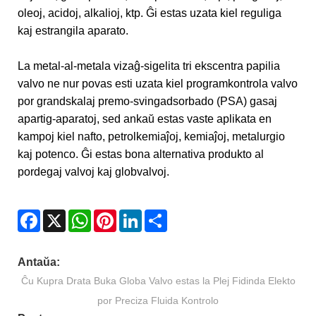
oleoj, acidoj, alkalioj, ktp. Ĝi estas uzata kiel reguliga
kaj estrangila aparato.
La metal-al-metala vizaĝ-sigelita tri ekscentra papilia
valvo ne nur povas esti uzata kiel programkontrola valvo
por grandskalaj premo-svingadsorbado (PSA) gasaj
apartig-aparatoj, sed ankaŭ estas vaste aplikata en
kampoj kiel nafto, petrolkemiaĵoj, kemiaĵoj, metalurgio
kaj potenco. Ĝi estas bona alternativa produkto al
pordegaj valvoj kaj globvalvoj.
Facebook
X
WhatsApp
Pinterest
LinkedIn
Share
Antaŭa:
Ĉu Kupra Drata Buka Globa Valvo estas la Plej Fidinda Elekto
por Preciza Fluida Kontrolo