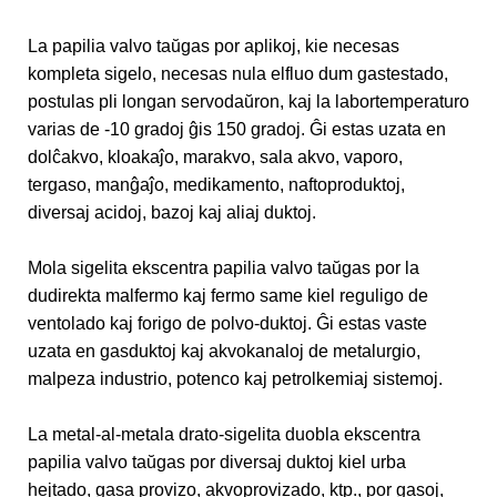
La papilia valvo taŭgas por aplikoj, kie necesas
kompleta sigelo, necesas nula elfluo dum gastestado,
postulas pli longan servodaŭron, kaj la labortemperaturo
varias de -10 gradoj ĝis 150 gradoj. Ĝi estas uzata en
dolĉakvo, kloakaĵo, marakvo, sala akvo, vaporo,
tergaso, manĝaĵo, medikamento, naftoproduktoj,
diversaj acidoj, bazoj kaj aliaj duktoj.
Mola sigelita ekscentra papilia valvo taŭgas por la
dudirekta malfermo kaj fermo same kiel reguligo de
ventolado kaj forigo de polvo-duktoj. Ĝi estas vaste
uzata en gasduktoj kaj akvokanaloj de metalurgio,
malpeza industrio, potenco kaj petrolkemiaj sistemoj.
La metal-al-metala drato-sigelita duobla ekscentra
papilia valvo taŭgas por diversaj duktoj kiel urba
hejtado, gasa provizo, akvoprovizado, ktp., por gasoj,