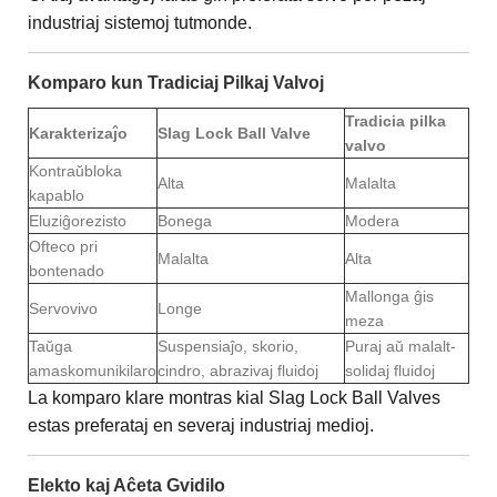
industriaj sistemoj tutmonde.
Komparo kun Tradiciaj Pilkaj Valvoj
Tradicia pilka
Karakterizaĵo
Slag Lock Ball Valve
valvo
Kontraŭbloka
Alta
Malalta
kapablo
Eluziĝorezisto
Bonega
Modera
Ofteco pri
Malalta
Alta
bontenado
Mallonga ĝis
Servovivo
Longe
meza
Taŭga
Suspensiaĵo, skorio,
Puraj aŭ malalt-
amaskomunikilaro
cindro, abrazivaj fluidoj
solidaj fluidoj
La komparo klare montras kial Slag Lock Ball Valves
estas preferataj en severaj industriaj medioj.
Elekto kaj Aĉeta Gvidilo