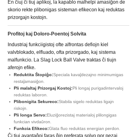
En ĉiuj ĉi tiuj aplikoj, la kapablo malhelpi amasiĝon de
skorio rekte plibonigas sisteman efikecon kaj reduktas
prizorgajn kostojn.
Profitoj kaj Doloro-Poentoj Solvita
Industriaj funkciigistoj ofte alfrontas defiojn kiel
valvblokado, elfluado, ofta prizorgado, kaj sistema
malfunkcio. La Slag Lock Ball Valve traktas ĉi tiujn
aferojn efike.
Reduktita Ŝtopiĝo:
Speciala kavaĵdezajno minimumigas
restaĵamasiĝon.
Pli malaltaj Prizorgaj Kostoj:
Pli longaj purigadintervaloj
reduktas laboron.
Plibonigita Sekureco:
Stabila sigelo reduktas ligajn
riskojn.
Pli longa Servo:
Eluziĝorezistaj materialoj plilongigas
funkcian vivdaŭron.
Funkcia Efikeco:
Glata fluo reduktas energian perdon.
Ĉi tiuj avantaĝoj faras ĝin preferata solvo por pezaj