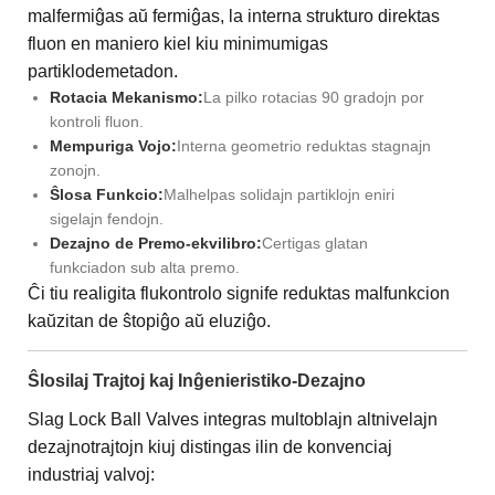
malfermiĝas aŭ fermiĝas, la interna strukturo direktas
fluon en maniero kiel kiu minimumigas
partiklodemetadon.
Rotacia Mekanismo:
La pilko rotacias 90 gradojn por
kontroli fluon.
Mempuriga Vojo:
Interna geometrio reduktas stagnajn
zonojn.
Ŝlosa Funkcio:
Malhelpas solidajn partiklojn eniri
sigelajn fendojn.
Dezajno de Premo-ekvilibro:
Certigas glatan
funkciadon sub alta premo.
Ĉi tiu realigita flukontrolo signife reduktas malfunkcion
kaŭzitan de ŝtopiĝo aŭ eluziĝo.
Ŝlosilaj Trajtoj kaj Inĝenieristiko-Dezajno
Slag Lock Ball Valves integras multoblajn altnivelajn
dezajnotrajtojn kiuj distingas ilin de konvenciaj
industriaj valvoj: