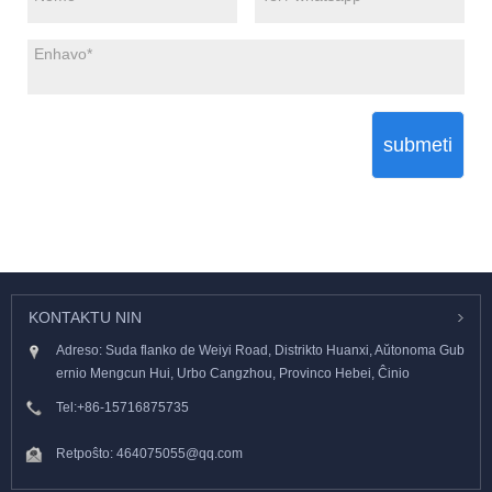
submeti
KONTAKTU NIN
Adreso: Suda flanko de Weiyi Road, Distrikto Huanxi, Aŭtonoma Gub
ernio Mengcun Hui, Urbo Cangzhou, Provinco Hebei, Ĉinio
Tel:
+86-15716875735
Retpoŝto:
464075055@qq.com