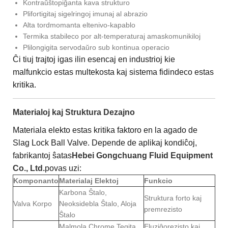
Kontraŭŝtopiĝanta kava strukturo
Plifortigitaj sigelringoj imunaj al abrazio
Alta tordmomanta eltenivo-kapablo
Termika stabileco por alt-temperaturaj amaskomunikiloj
Plilongigita servodaŭro sub kontinua operacio
Ĉi tiuj trajtoj igas ilin esencaj en industrioj kie
malfunkcio estas multekosta kaj sistema fidindeco estas
kritika.
Materialoj kaj Struktura Dezajno
Materiala elekto estas kritika faktoro en la agado de
Slag Lock Ball Valve. Depende de aplikaj kondiĉoj,
fabrikantoj ŝatas
Hebei Gongchuang Fluid Equipment
Co., Ltd.
povas uzi:
Komponanto
Materialaj Elektoj
Funkcio
Karbona Ŝtalo,
Struktura forto kaj
Valva Korpo
Neoksidebla Ŝtalo, Aloja
premrezisto
Ŝtalo
Malmola Chrome Tegita
Eluziĝorezisto kaj