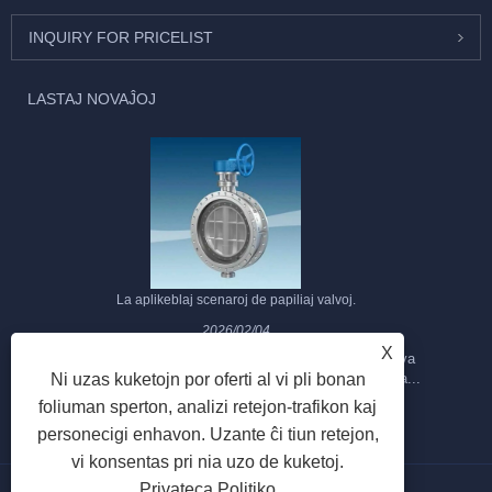
INQUIRY FOR PRICELIST
LASTAJ NOVAĴOJ
La aplikeblaj scenaroj de papiliaj valvoj.
2026/02/04
X
La papilia valvo taŭgas por reguligo de fluo. Pro la grava
Ni uzas kuketojn por oferti al vi pli bonan
premoperdo de la papilia valvo en la dukto, la forto de la...
foliuman sperton, analizi retejon-trafikon kaj
personecigi enhavon. Uzante ĉi tiun retejon,
vi konsentas pri nia uzo de kuketoj.
Privateca Politiko