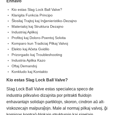
Enhavo
Kio estas Slag Lock Ball Valve?
Klarigita Funkcia Principo
Ŝlosilaj Trajtoj kaj Inĝenieristiko-Dezajno
Materialoj kaj Struktura Dezajno
Industriaj Aplikoj
Profitoj kaj Doloro-Poentoj Solvita
Komparo kun Tradiciaj Pilkaj Valvoj
Elekto kaj Aĉeta Gvidilo
Prizorgado kaj Troubleshooting
Industria Aplika Kazo
Oftaj Demandoj
Konkludo kaj Kontakto
Kio estas Slag Lock Ball Valve?
Slag Lock Ball Valve estas specialeca speco de
industria pilkvalvo dizajnita por pritrakti fluidojn
enhavantajn solidajn partiklojn, skoron, cindron aŭ alt-
viskozecajn malpuraĵojn. Male al normaj pilkaj valvoj, ĝi
korpigas kontraŭ-blokajn strukturojn kaj sigelajn