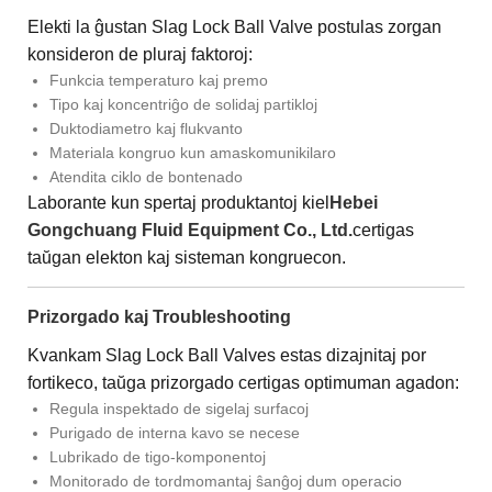
Elekti la ĝustan Slag Lock Ball Valve postulas zorgan
konsideron de pluraj faktoroj:
Funkcia temperaturo kaj premo
Tipo kaj koncentriĝo de solidaj partikloj
Duktodiametro kaj flukvanto
Materiala kongruo kun amaskomunikilaro
Atendita ciklo de bontenado
Laborante kun spertaj produktantoj kiel
Hebei
Gongchuang Fluid Equipment Co., Ltd.
certigas
taŭgan elekton kaj sisteman kongruecon.
Prizorgado kaj Troubleshooting
Kvankam Slag Lock Ball Valves estas dizajnitaj por
fortikeco, taŭga prizorgado certigas optimuman agadon:
Regula inspektado de sigelaj surfacoj
Purigado de interna kavo se necese
Lubrikado de tigo-komponentoj
Monitorado de tordmomantaj ŝanĝoj dum operacio