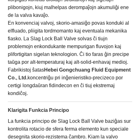
plibonigojn, kiuj malhelpas derompaĵojn akumuliĝi ene
de la valva kavaĵo.
En konvenciaj valvoj, skorio-amasiĝo povas konduki al
elfluado, pliigita tordmomanto kaj eventuala mekanika
fiasko. La Slag Lock Ball Valve solvas ĉi tiujn
problemojn enkondukante mempurigan fluvojon kaj
plifortigitan sigelan teknologion. Ĉi tio faras ĝin precipe
taŭga por alt-temperaturaj kaj alt-solid-enhavaj medioj.
Fabrikistoj ŝatas
Hebei Gongchuang Fluid Equipment
Co., Ltd.
koncentriĝu pri inĝenieristiko-precizeco por
certigi longdaŭran fidindecon en ĉi tiuj ekstremaj
kondiĉoj.
Klarigita Funkcia Principo
La funkcia principo de Slag Lock Ball Valve baziĝas sur
kontrolita rotacio de sfera ferma elemento kun speciale
desegnita skorio-rezistema ĉambro. Kiam la valvo