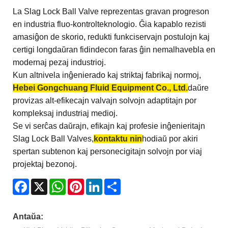
La Slag Lock Ball Valve reprezentas gravan progreson
en industria fluo-kontrolteknologio. Ĝia kapablo rezisti
amasiĝon de skorio, redukti funkciservajn postulojn kaj
certigi longdaŭran fidindecon faras ĝin nemalhavebla en
modernaj pezaj industrioj.
Kun altnivela inĝenierado kaj striktaj fabrikaj normoj,
Hebei Gongchuang Fluid Equipment Co., Ltd.
daŭre
provizas alt-efikecajn valvajn solvojn adaptitajn por
kompleksaj industriaj medioj.
Se vi serĉas daŭrajn, efikajn kaj profesie inĝenieritajn
Slag Lock Ball Valves,
kontaktu nin
hodiaŭ por akiri
spertan subtenon kaj personecigitajn solvojn por viaj
projektaj bezonoj.
Facebook
X
WhatsApp
Pinterest
LinkedIn
Share
Antaŭa: