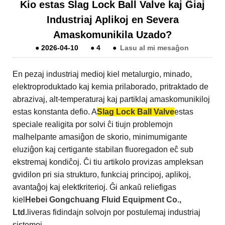
Kio estas Slag Lock Ball Valve kaj Ĝiaj
Industriaj Aplikoj en Severa
Amaskomunikila Uzado?
●
2026-04-10
●
4
●
Lasu al mi mesaĝon
En pezaj industriaj medioj kiel metalurgio, minado,
elektroproduktado kaj kemia prilaborado, pritraktado de
abrazivaj, alt-temperaturaj kaj partiklaj amaskomunikiloj
estas konstanta defio. A
Slag Lock Ball Valve
estas
speciale realigita por solvi ĉi tiujn problemojn
malhelpante amasiĝon de skorio, minimumigante
eluziĝon kaj certigante stabilan fluoregadon eĉ sub
ekstremaj kondiĉoj. Ĉi tiu artikolo provizas ampleksan
gvidilon pri sia strukturo, funkciaj principoj, aplikoj,
avantaĝoj kaj elektkriterioj. Ĝi ankaŭ reliefigas
kiel
Hebei Gongchuang Fluid Equipment Co.,
Ltd.
liveras fidindajn solvojn por postulemaj industriaj
sistemoj.