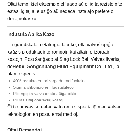
Oftaj temoj kiel ekzemple elfluado aŭ pliigita rezisto ofte
estas ligitaj al eluziĝo aŭ nedeca instalaĵo prefere ol
dezajnofiasko.
Industria Aplika Kazo
En grandskala metalurgia fabriko, ofta valvoŝtopiĝo
kaŭzis produktadinterrompojn kaj altajn prizorgajn
kostojn. Post ŝanĝado al Slag Lock Ball Valves liveritaj
de
Hebei Gongchuang Fluid Equipment Co., Ltd.
, la
planto spertis:
40% redukto en prizorgado malfunkcio
Signifa plibonigo en fluostabileco
Plilongigita valva anstataŭiga ciklo
Pli malaltaj operaciaj kostoj
Ĉi tio pruvas la realan valoron uzi specialiĝintan valvan
teknologion en postulemaj medioj.
Oftaj Demandoj