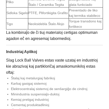
Pilko
Ŝtalo / Ceramika Tegita
glata funkciado
Preventado de liko
Sidloka Sigelo
PTFE, Plifortikigita Grafito
kaj termika stabileco
Torque transdono kaj
Tigo
Neoksidebla Ŝtalo Alojo
fortikeco
La kombinaĵo de ĉi tiuj materialoj certigas optimuman
agadon eĉ en agresemaj labormedioj.
Industriaj Aplikoj
Slag Lock Ball Valves estas vaste uzataj en industrioj
kie abrazivaj kaj partikloriĉaj amaskomunikiloj estas
oftaj:
Ŝtalaj kaj metalurgiaj fabrikoj
Karbaj gasigaj sistemoj
Elektrocentralaj sistemoj de senŝargiĝo de cindroj
Minindustria suspensiaĵo-duktoj
Kemiaj pretigaj industrioj
Cementaj produktadlinioj