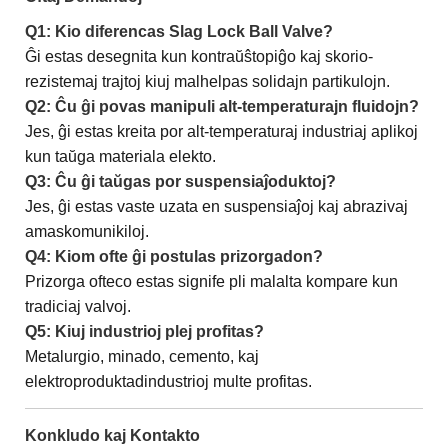
Q1: Kio diferencas Slag Lock Ball Valve?
Ĝi estas desegnita kun kontraŭŝtopiĝo kaj skorio-
rezistemaj trajtoj kiuj malhelpas solidajn partikulojn.
Q2: Ĉu ĝi povas manipuli alt-temperaturajn fluidojn?
Jes, ĝi estas kreita por alt-temperaturaj industriaj aplikoj
kun taŭga materiala elekto.
Q3: Ĉu ĝi taŭgas por suspensiaĵoduktoj?
Jes, ĝi estas vaste uzata en suspensiaĵoj kaj abrazivaj
amaskomunikiloj.
Q4: Kiom ofte ĝi postulas prizorgadon?
Prizorga ofteco estas signife pli malalta kompare kun
tradiciaj valvoj.
Q5: Kiuj industrioj plej profitas?
Metalurgio, minado, cemento, kaj
elektroproduktadindustrioj multe profitas.
Konkludo kaj Kontakto