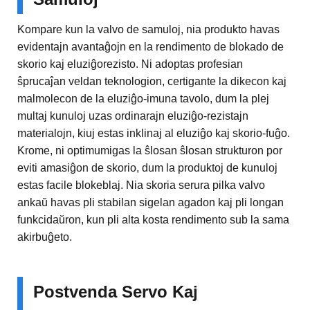
Kompare kun la valvo de samuloj, nia produkto havas
evidentajn avantaĝojn en la rendimento de blokado de
skorio kaj eluziĝorezisto. Ni adoptas profesian
ŝprucaĵan veldan teknologion, certigante la dikecon kaj
malmolecon de la eluziĝo-imuna tavolo, dum la plej
multaj kunuloj uzas ordinarajn eluziĝo-rezistajn
materialojn, kiuj estas inklinaj al eluziĝo kaj skorio-fuĝo.
Krome, ni optimumigas la ŝlosan ŝlosan strukturon por
eviti amasiĝon de skorio, dum la produktoj de kunuloj
estas facile blokeblaj. Nia skoria serura pilka valvo
ankaŭ havas pli stabilan sigelan agadon kaj pli longan
funkcidaŭron, kun pli alta kosta rendimento sub la sama
akirbuĝeto.
Postvenda Servo Kaj