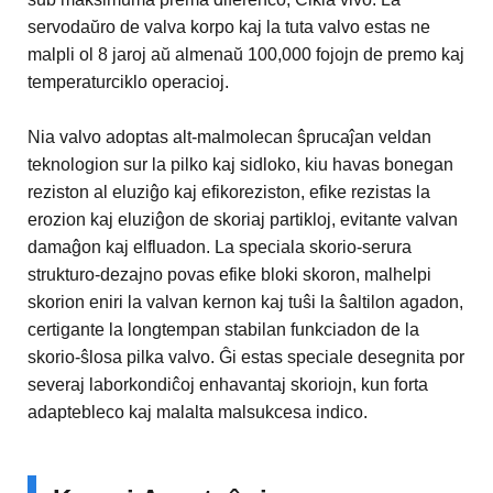
servodaŭro de valva korpo kaj la tuta valvo estas ne
malpli ol 8 jaroj aŭ almenaŭ 100,000 fojojn de premo kaj
temperaturciklo operacioj.
Nia valvo adoptas alt-malmolecan ŝprucaĵan veldan
teknologion sur la pilko kaj sidloko, kiu havas bonegan
reziston al eluziĝo kaj efikoreziston, efike rezistas la
erozion kaj eluziĝon de skoriaj partikloj, evitante valvan
damaĝon kaj elfluadon. La speciala skorio-serura
strukturo-dezajno povas efike bloki skoron, malhelpi
skorion eniri la valvan kernon kaj tuŝi la ŝaltilon agadon,
certigante la longtempan stabilan funkciadon de la
skorio-ŝlosa pilka valvo. Ĝi estas speciale desegnita por
severaj laborkondiĉoj enhavantaj skoriojn, kun forta
adaptebleco kaj malalta malsukcesa indico.