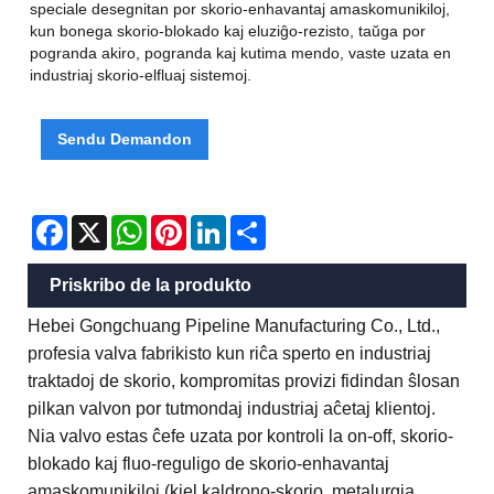
speciale desegnitan por skorio-enhavantaj amaskomunikiloj,
kun bonega skorio-blokado kaj eluziĝo-rezisto, taŭga por
pogranda akiro, pogranda kaj kutima mendo, vaste uzata en
industriaj skorio-elfluaj sistemoj.
Sendu Demandon
Facebook
X
WhatsApp
Pinterest
LinkedIn
Share
Priskribo de la produkto
Hebei Gongchuang Pipeline Manufacturing Co., Ltd.,
profesia valva fabrikisto kun riĉa sperto en industriaj
traktadoj de skorio, kompromitas provizi fidindan ŝlosan
pilkan valvon por tutmondaj industriaj aĉetaj klientoj.
Nia valvo estas ĉefe uzata por kontroli la on-off, skorio-
blokado kaj fluo-reguligo de skorio-enhavantaj
amaskomunikiloj (kiel kaldrono-skorio, metalurgia