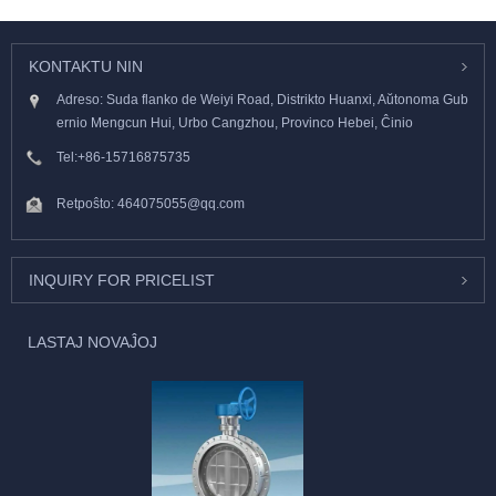
KONTAKTU NIN
Adreso: Suda flanko de Weiyi Road, Distrikto Huanxi, Aŭtonoma Gub
ernio Mengcun Hui, Urbo Cangzhou, Provinco Hebei, Ĉinio
Tel:
+86-15716875735
Retpoŝto:
464075055@qq.com
INQUIRY FOR PRICELIST
LASTAJ NOVAĴOJ