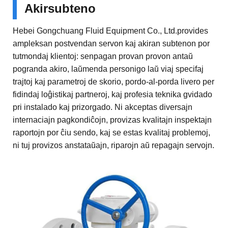
Akirsubteno
Hebei Gongchuang Fluid Equipment Co., Ltd.provides
ampleksan postvendan servon kaj akiran subtenon por
tutmondaj klientoj: senpagan provan provon antaŭ
pogranda akiro, laŭmenda personigo laŭ viaj specifaj
trajtoj kaj parametroj de skorio, pordo-al-porda livero per
fidindaj loĝistikaj partneroj, kaj profesia teknika gvidado
pri instalado kaj prizorgado. Ni akceptas diversajn
internaciajn pagkondiĉojn, provizas kvalitajn inspektajn
raportojn por ĉiu sendo, kaj se estas kvalitaj problemoj,
ni tuj provizos anstataŭajn, riparojn aŭ repagajn servojn.