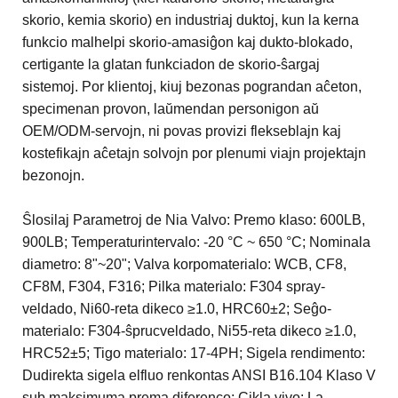
skorio, kemia skorio) en industriaj duktoj, kun la kerna
funkcio malhelpi skorio-amasiĝon kaj dukto-blokado,
certigante la glatan funkciadon de skorio-ŝargaj
sistemoj. Por klientoj, kiuj bezonas pograndan aĉeton,
specimenan provon, laŭmendan personigon aŭ
OEM/ODM-servojn, ni povas provizi flekseblajn kaj
kostefikajn aĉetajn solvojn por plenumi viajn projektajn
bezonojn.
Ŝlosilaj Parametroj de Nia Valvo: Premo klaso: 600LB,
900LB; Temperaturintervalo: -20 °C ~ 650 °C; Nominala
diametro: 8"~20"; Valva korpomaterialo: WCB, CF8,
CF8M, F304, F316; Pilka materialo: F304 spray-
veldado, Ni60-reta dikeco ≥1.0, HRC60±2; Seĝo-
materialo: F304-ŝprucveldado, Ni55-reta dikeco ≥1.0,
HRC52±5; Tigo materialo: 17-4PH; Sigela rendimento:
Dudirekta sigela elfluo renkontas ANSI B16.104 Klaso V
sub maksimuma prema diferenco; Cikla vivo: La