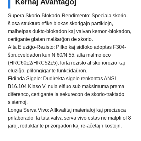
Kernaj Avantaĝoj
Supera Skorio-Blokado-Rendimento: Speciala skorio-
ŝlosa strukturo efike blokas skorigajn partiklojn,
malhelpas dukto-blokadon kaj valvan kernon-blokadon,
certigante glatan malŝarĝon de skorio.
Alta Eluziĝo-Rezisto: Pilko kaj sidloko adoptas F304-
ŝprucveldadon kun Ni60/Ni55, alta malmoleco
(HRC60±2/HRC52±5), forta rezisto al skoriorozio kaj
eluziĝo, plilongigante funkcidaŭron.
Fidinda Sigelo: Dudirekta sigelo renkontas ANSI
B16.104 Klaso V, nula elfluo sub maksimuma prema
diferenco, certigante la sekurecon de skorio-traktado
sistemoj.
Longa Serva Vivo: Altkvalitaj materialoj kaj precizeca
prilaborado, la tuta valva serva vivo estas ne malpli ol 8
jaroj, reduktante prizorgadon kaj re-aĉetajn kostojn.