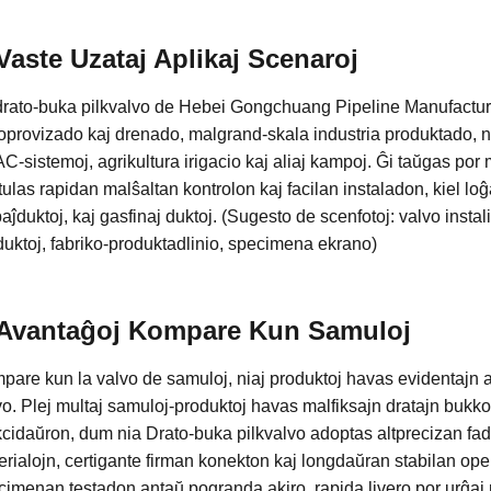
Vaste Uzataj Aplikaj Scenaroj
drato-buka pilkvalvo de Hebei Gongchuang Pipeline Manufacturing
oprovizado kaj drenado, malgrand-skala industria produktado, na
-sistemoj, agrikultura irigacio kaj aliaj kampoj. Ĝi taŭgas por
ulas rapidan malŝaltan kontrolon kaj facilan instaladon, kiel l
aĵduktoj, kaj gasfinaj duktoj. (Sugesto de scenfotoj: valvo instali
duktoj, fabriko-produktadlinio, specimena ekrano)
Avantaĝoj Kompare Kun Samuloj
are kun la valvo de samuloj, niaj produktoj havas evidentajn av
o. Plej multaj samuloj-produktoj havas malfiksajn dratajn bukko
cidaŭron, dum nia Drato-buka pilkvalvo adoptas altprecizan fade
erialojn, certigante firman konekton kaj longdaŭran stabilan op
imenan testadon antaŭ pogranda akiro, rapida livero por urĝaj 