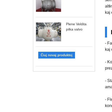
altk
kaj 
Plene Veldita
pilka valvo
- Fa
kaj 
Ĉiuj novaj produktoj
- Ko
prez
- St
ama
- F
kong