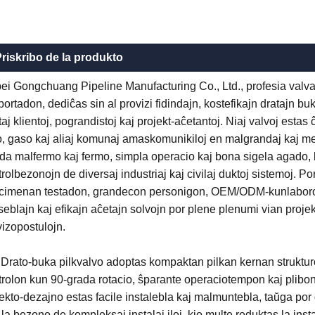
riskribo de la produkto
ei Gongchuang Pipeline Manufacturing Co., Ltd., profesia valva
ortadon, dediĉas sin al provizi fidindajn, kostefikajn dratajn bu
aj klientoj, pograndistoj kaj projekt-aĉetantoj. Niaj valvoj estas 
o, gaso kaj aliaj komunaj amaskomunikiloj en malgrandaj kaj mez
da malfermo kaj fermo, simpla operacio kaj bona sigela agado, k
rolbezonojn de diversaj industriaj kaj civilaj duktoj sistemoj. 
cimenan testadon, grandecon personigon, OEM/ODM-kunlaboron
seblajn kaj efikajn aĉetajn solvojn por plene plenumi vian proje
izopostulojn.
 Drato-buka pilkvalvo adoptas kompaktan pilkan kernan strukturo
trolon kun 90-grada rotacio, ŝparante operaciotempon kaj plibon
ekto-dezajno estas facile instalebla kaj malmuntebla, taŭga por
la bezono de kompleksaj instalaj iloj, kio multe reduktas la inst