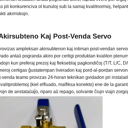
s pli konkurenciva ol kunuloj sub la samaj kvalitnormoj, helpan
kti akirriskojn.
Akirsubteno Kaj Post-Venda Servo
provizas ampleksan akirsubtenon kaj intiman post-vendan servo
vado antaŭ pogranda akiro por certigi produktan kvaliton plenu
ojn kun preferaj prezoj kaj flekseblaj pagkondiĉoj (T/T, L/C, D/P, 
neroj certigas ĝustatempan liveradon kaj pord-al-pordan servon,
t-venda teamo provizas 24-horan teknikan gvidadon pri instalad
kvalitproblemoj (kiel elfluado, malfiksa konekto) ene de la garan
ojn de anstataŭaĵo, riparo aŭ repago, solvante ĉiujn viajn zorgo