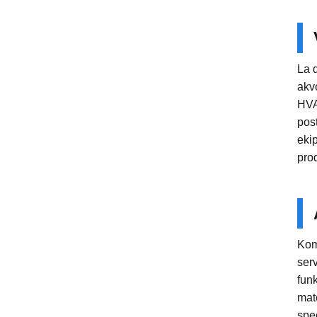
La 
akv
HVAC
post
ekip
pro
Komp
serv
funk
mat
spec