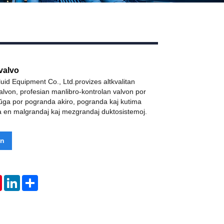
valvo
id Equipment Co., Ltd.provizes altkvalitan
alvon, profesian manlibro-kontrolan valvon por
taŭga por pogranda akiro, pogranda kaj kutima
 en malgrandaj kaj mezgrandaj duktosistemoj.
on
tsApp
Pinterest
LinkedIn
Share