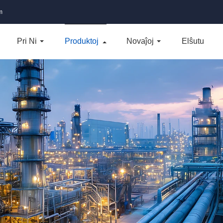
m
Pri Ni
Produktoj
Novaĵoj
Elŝutu