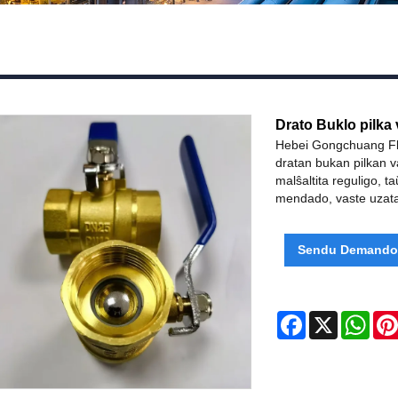
Drato Buklo pilka 
Hebei Gongchuang Flu
dratan bukan pilkan v
malŝaltita reguligo, 
mendado, vaste uzata
Sendu Demand
Facebook
X
Wha