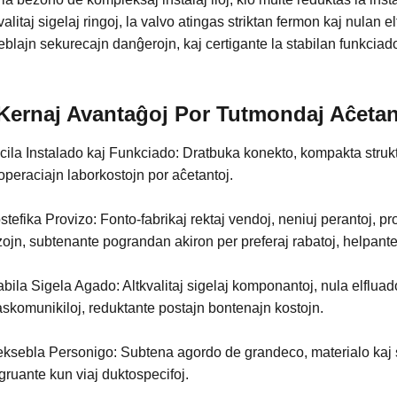
valitaj sigelaj ringoj, la valvo atingas striktan fermon kaj nula
eblajn sekurecajn danĝerojn, kaj certigante la stabilan funkciad
Kernaj Avantaĝoj Por Tutmondaj Aĉetan
cila Instalado kaj Funkciado: Dratbuka konekto, kompakta strukt
operaciajn laborkostojn por aĉetantoj.
stefika Provizo: Fonto-fabrikaj rektaj vendoj, neniuj perantoj, 
ojn, subtenante pograndan akiron per preferaj rabatoj, helpante 
abila Sigela Agado: Altkvalitaj sigelaj komponantoj, nula elflua
skomunikiloj, reduktante postajn bontenajn kostojn.
leksebla Personigo: Subtena agordo de grandeco, materialo kaj 
ruante kun viaj duktospecifoj.