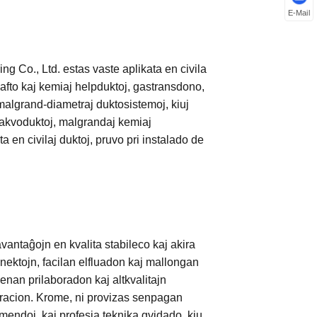
E-Mail
 Co., Ltd. estas vaste aplikata en civila
fto kaj kemiaj helpduktoj, gastransdono,
 malgrand-diametraj duktosistemoj, kiuj
oĝakvoduktoj, malgrandaj kemiaj
ta en civilaj duktoj, pruvo pri instalado de
antaĝojn en kvalita stabileco kaj akira
nektojn, facilan elfluadon kaj mallongan
nan prilaboradon kaj altkvalitajn
eracion. Krome, ni provizas senpagan
mendoj, kaj profesia teknika gvidado, kiu