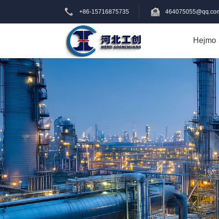
+86-15716875735
464075055@qq.co
Hejmo