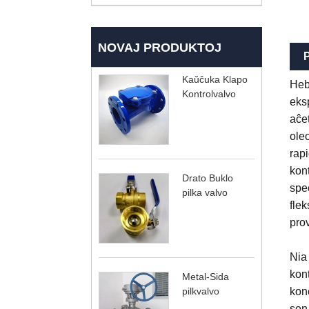
NOVAJ PRODUKTOJ
P
Kaŭĉuka Klapo
Heb
Kontrolvalvo
eksp
aĉet
ole
rapi
kont
Drato Buklo
spe
pilka valvo
flek
prov
Nia
kon
Metal-Sida
pilkvalvo
kon
sen 