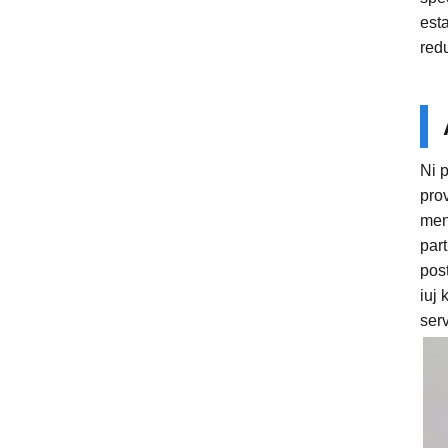
esta
redu
Ni 
pro
mend
part
pos
iuj 
serv