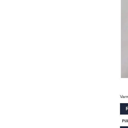
Varm
R
Pil