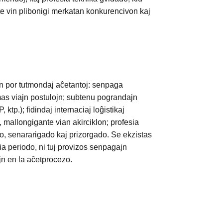
te vin plibonigi merkatan konkurencivon kaj
n por tutmondaj aĉetantoj: senpaga
mas viajn postulojn; subtenu pograndajn
ktp.); fidindaj internaciaj loĝistikaj
 mallongigante vian akirciklon; profesia
o, senararigado kaj prizorgado. Se ekzistas
tia periodo, ni tuj provizos senpagajn
jn en la aĉetprocezo.