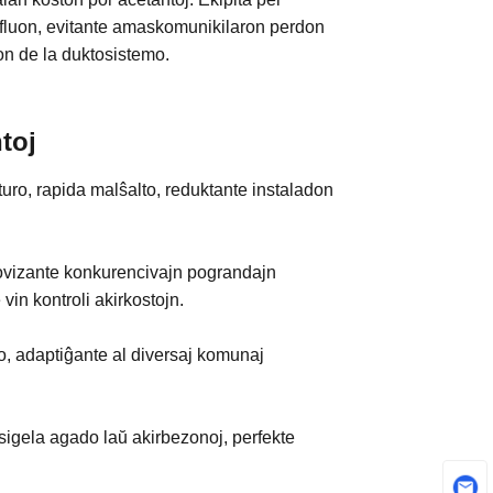
n elfluon, evitante amaskomunikilaron perdon
on de la duktosistemo.
toj
uro, rapida malŝalto, reduktante instaladon
provizante konkurencivajn pograndajn
vin kontroli akirkostojn.
do, adaptiĝante al diversaj komunaj
sigela agado laŭ akirbezonoj, perfekte