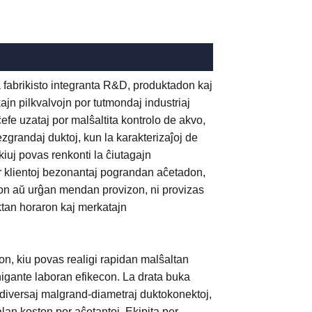
 fabrikisto integranta R&D, produktadon kaj
kajn pilkvalvojn por tutmondaj industriaj
ĉefe uzataj por malŝaltita kontrolo de akvo,
grandaj duktoj, kun la karakterizaĵoj de
iuj povas renkonti la ĉiutagajn
Por klientoj bezonantaj pograndan aĉetadon,
 aŭ urĝan mendan provizon, ni provizas
ktan horaron kaj merkatajn
n, kiu povas realigi rapidan malŝaltan
igante laboran efikecon. La drata buka
 diversaj malgrand-diametraj duktokonektoj,
alan koston por aĉetantoj. Ekipita per