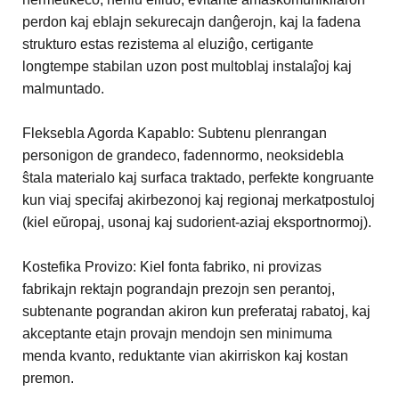
perdon kaj eblajn sekurecajn danĝerojn, kaj la fadena
strukturo estas rezistema al eluziĝo, certigante
longtempe stabilan uzon post multoblaj instalaĵoj kaj
malmuntado.
Fleksebla Agorda Kapablo: Subtenu plenrangan
personigon de grandeco, fadennormo, neoksidebla
ŝtala materialo kaj surfaca traktado, perfekte kongruante
kun viaj specifaj akirbezonoj kaj regionaj merkatpostuloj
(kiel eŭropaj, usonaj kaj sudorient-aziaj eksportnormoj).
Kostefika Provizo: Kiel fonta fabriko, ni provizas
fabrikajn rektajn pograndajn prezojn sen perantoj,
subtenante pograndan akiron kun preferataj rabatoj, kaj
akceptante etajn provajn mendojn sen minimuma
menda kvanto, reduktante vian akirriskon kaj kostan
premon.