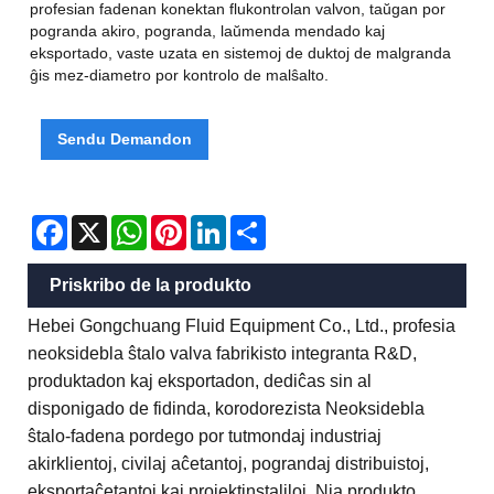
profesian fadenan konektan flukontrolan valvon, taŭgan por
pogranda akiro, pogranda, laŭmenda mendado kaj
eksportado, vaste uzata en sistemoj de duktoj de malgranda
ĝis mez-diametro por kontrolo de malŝalto.
Sendu Demandon
Facebook
X
WhatsApp
Pinterest
LinkedIn
Share
Priskribo de la produkto
Hebei Gongchuang Fluid Equipment Co., Ltd., profesia
neoksidebla ŝtalo valva fabrikisto integranta R&D,
produktadon kaj eksportadon, dediĉas sin al
disponigado de fidinda, korodorezista Neoksidebla
ŝtalo-fadena pordego por tutmondaj industriaj
akirklientoj, civilaj aĉetantoj, pograndaj distribuistoj,
eksportaĉetantoj kaj projektinstaliloj. Nia produkto