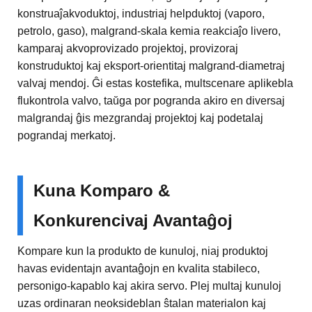
konstruaĵakvoduktoj, industriaj helpduktoj (vaporo,
petrolo, gaso), malgrand-skala kemia reakciaĵo livero,
kamparaj akvoprovizado projektoj, provizoraj
konstruduktoj kaj eksport-orientitaj malgrand-diametraj
valvaj mendoj. Ĝi estas kostefika, multscenare aplikebla
flukontrola valvo, taŭga por pogranda akiro en diversaj
malgrandaj ĝis mezgrandaj projektoj kaj podetalaj
pograndaj merkatoj.
Kuna Komparo &
Konkurencivaj Avantaĝoj
Kompare kun la produkto de kunuloj, niaj produktoj
havas evidentajn avantaĝojn en kvalita stabileco,
personigo-kapablo kaj akira servo. Plej multaj kunuloj
uzas ordinaran neoksideblan ŝtalan materialon kaj