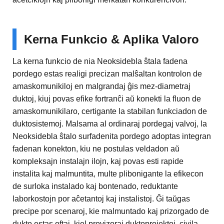
Kerna Funkcio & Aplika Valoro
La kerna funkcio de nia Neoksidebla ŝtala fadena
pordego estas realigi precizan malŝaltan kontrolon de
amaskomunikiloj en malgrandaj ĝis mez-diametraj
duktoj, kiuj povas efike fortranĉi aŭ konekti la fluon de
amaskomunikilaro, certigante la stabilan funkciadon de
duktosistemoj. Malsama al ordinaraj pordegaj valvoj, la
Neoksidebla ŝtalo surfadenita pordego adoptas integran
fadenan konekton, kiu ne postulas veldadon aŭ
kompleksajn instalajn ilojn, kaj povas esti rapide
instalita kaj malmuntita, multe plibonigante la efikecon
de surloka instalado kaj bontenado, reduktante
laborkostojn por aĉetantoj kaj instalistoj. Ĝi taŭgas
precipe por scenaroj, kie malmuntado kaj prizorgado de
dukto estas oftaj, kiel provizoraj duktoprojektoj, civila