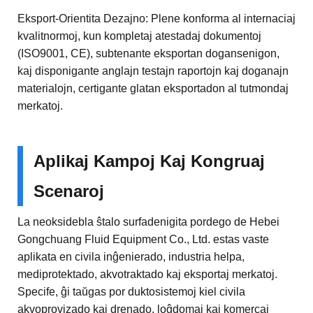
Eksport-Orientita Dezajno: Plene konforma al internaciaj
kvalitnormoj, kun kompletaj atestadaj dokumentoj
(ISO9001, CE), subtenante eksportan dogansenigon,
kaj disponigante anglajn testajn raportojn kaj doganajn
materialojn, certigante glatan eksportadon al tutmondaj
merkatoj.
Aplikaj Kampoj Kaj Kongruaj
Scenaroj
La neoksidebla ŝtalo surfadenigita pordego de Hebei
Gongchuang Fluid Equipment Co., Ltd. estas vaste
aplikata en civila inĝenierado, industria helpa,
mediprotektado, akvotraktado kaj eksportaj merkatoj.
Specife, ĝi taŭgas por duktosistemoj kiel civila
akvoprovizado kaj drenado, loĝdomaj kaj komercaj