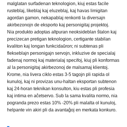
malglatan surfadenan teknologion, kiuj estas facile
rusteblaj, likeblaj kaj eluzeblaj, kaj havas limigitan
agordan gamon, nekapablaj renkonti la diversajn
akirbezonojn de eksporto kaj personigitaj projektoj.
Nia produkto adoptas altpuran neoksideblan ŝtalon kaj
precizecan pretigan teknologion, certigante stabilan
kvaliton kaj longan funkcidaŭron; ni subtenas pli
flekseblajn personigajn servojn, inkluzive de specialaj
fadenaj normoj kaj materialaj specifoj, kiuj pli konformas
al la personigitaj akirbezonoj de malsamaj klientoj.
Krome, nia livera ciklo estas 3-5 tagojn pli rapida ol
kunuloj, kaj ni provizas unu-haltan eksportan subtenon
kaj 24-horan teknikan konsulton, kiu estas pli profesia
kaj intima en aĉetservo. Sub la sama kvalita normo, nia
pogranda prezo estas 10% -20% pli malalta ol kunuloj,
helpante vin akiri pli da avantaĝoj en merkata konkuro.