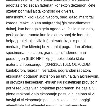
adoptas precizecan fadenan konekton dezajnon, ĉefe
uzatan por malŝaltita kontrolo de diversaj
amaskomunikiloj (akvo, vaporo, oleo, gaso, malfortaj
korodaj reakciiloj) en malgrandaj ĝis mez-diametraj
duktoj, kun bonega sigela agado kaj facila instalado,
perfekte kongruanta kun la akirbezonoj de industriaj
helpaj projektoj, civila inĝenierado kaj eksportaj
merkatoj. Por klientoj bezonantaj pograndan aĉeton,
specimenan testadon, grandecon, fadennorman
personigon (BSP, NPT, ktp.), neoksidebla ŝtalo
materialan personigon (304/316/316L), OEM/ODM-
kunlaboron, rapidan liveradon, pograndan rabaton,
eksportan doganan subtenon aŭ unuhaltajn akirservojn,
ni provizas flekseblajn, efikajn kaj kostefikajn provizojn
por vi reduktas vian projektan programon, helpas al vi
plene renkonti viajn eksportajn postulojn, helpas al vi
havigi al vi eksportajn postulojn. kostoj, mallongigi
aĉetciklojn kaj plibonigi merkatan konkurencivon.