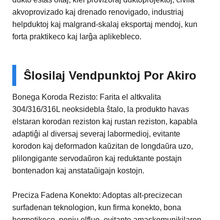
akvoprovizado kaj drenado renovigado, industriaj
helpduktoj kaj malgrand-skalaj eksportaj mendoj, kun
forta praktikeco kaj larĝa aplikebleco.
Ŝlosilaj Vendpunktoj Por Akiro
Bonega Koroda Rezisto: Farita el altkvalita
304/316/316L neoksidebla ŝtalo, la produkto havas
elstaran korodan reziston kaj rustan reziston, kapabla
adaptiĝi al diversaj severaj labormedioj, evitante
korodon kaj deformadon kaŭzitan de longdaŭra uzo,
plilongigante servodaŭron kaj reduktante postajn
bontenadon kaj anstataŭigajn kostojn.
Preciza Fadena Konekto: Adoptas alt-precizecan
surfadenan teknologion, kun firma konekto, bona
hermetikeco, neniu elfluo, evitante amaskomunikilaron