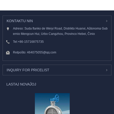
KONTAKTU NIN
Adreso: Suda flanko de Weiyi Road, Distrikto Huanxi, Aŭtonoma Gub
ernio Mengcun Hui, Urbo Cangzhou, Provinco Hebei, Ĉinio
Tel:
+86-15716875735
Retpoŝto:
464075055@qq.com
INQUIRY FOR PRICELIST
LASTAJ NOVAĴOJ