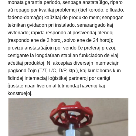
monata garantia periodo, senpaga anstataŭigo, riparo
aŭ repago por kvalitaj problemoj (kiel korodo, elfluado,
fadeno-damaĝo) kaŭzitaj de produkto mem; senpagan
teknikan gvidadon pri instalado, senararigado kaj
vivtenado; rapida respondo al postvendaj plendoj
(respondo ene de 2 horoj, solvo ene de 24 horoj);
provizu anstataŭaĵojn por vendo ĉe preferaj prezoj,
certigante la longdaŭran stabilan funkciadon de viaj
aĉetitaj produktoj. Ni akceptas diversajn internaciajn
pagkondiĉojn (T/T, L/C, D/P, ktp.), kaj kunlaboras kun
fidindaj internaciaj loĝistikaj partneroj por certigi
ĝustatempan liveron al tutmondaj havenoj kaj
konstruejoj.