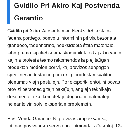
Gvidilo Pri Akiro Kaj Postvenda
Garantio
Gvidilo pri Akiro: Aĉetante nian Neoksidebla ŝtalo-
fadena pordego, bonvolu informi nin pri via bezonata
grandeco, fadennormo, neoksidebla ŝtala materialo,
laborpremo, aplikebla amaskomunikilaro kaj akirkvanto,
kaj nia profesia teamo rekomendos la plej taŭgan
produktan modelon por vi, kaj provizos senpagan
specimenan testadon por certigi produktan kvaliton
plenumas viajn postulojn. Por eksportklientoj, ni povas
provizi personecigitajn pakaĵojn, anglajn teknikajn
dokumentojn kaj kompletajn doganajn materialojn,
helpante vin solvi eksportajn problemojn.
Post-Venda Garantio: Ni provizas ampleksan kaj
intiman postvendan servon por tutmondaj aĉetantoj: 12-